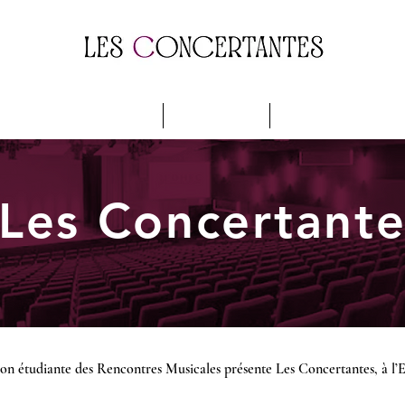
gramme & Billetterie
Soutenir
Nos Parrains
Les Concertante
ation étudiante des Rencontres Musicales présente Les Concertantes, à 