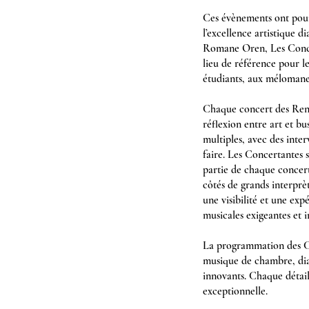
Ces évènements ont pour
l’excellence artistique d
Romane Oren, Les Concer
lieu de référence pour le
étudiants, aux mélomanes
Chaque concert des Renc
réflexion entre art et b
multiples, avec des inter
faire. Les Concertantes 
partie de chaque concert 
côtés de grands interprèt
une visibilité et une ex
musicales exigeantes et i
La programmation des Con
musique de chambre, dial
innovants. Chaque détai
exceptionnelle.