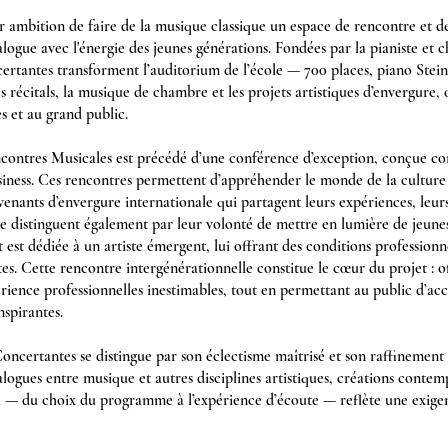
 ambition de faire de la musique classique un espace de rencontre et d
ialogue avec l'énergie des jeunes générations. Fondées par la pianiste et c
tantes transforment l’auditorium de l’école — 700 places, piano Stei
s récitals, la musique de chambre et les projets artistiques d’envergure, 
 et au grand public.
ontres Musicales est précédé d’une conférence d’exception, conçue c
usiness. Ces rencontres permettent d’appréhender le monde de la culture 
venants d’envergure internationale qui partagent leurs expériences, leurs 
se distinguent également par leur volonté de mettre en lumière de jeunes
est dédiée à un artiste émergent, lui offrant des conditions professionn
es. Cette rencontre intergénérationnelle constitue le cœur du projet : of
périence professionnelles inestimables, tout en permettant au public d’ac
nspirantes.
certantes se distingue par son éclectisme maîtrisé et son raffinement :
ogues entre musique et autres disciplines artistiques, créations contem
l — du choix du programme à l’expérience d’écoute — reflète une exigen