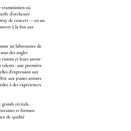
e transmission où
heffe d’orchestre
nway de concert — en un
ouvert à la fois aux
omme un laboratoire de
sous des angles
visions et leurs savoir-
 talents : une première
elles d’expression aux
frir aux jeunes artistes
céder à des expériences
 grands récitals,
poraines et formats
ce de qualité