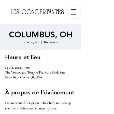
COLUMBUS, OH
mar. 25 avr.
  |  
The Venue
Heure et lieu
25 avr. 2023, 19:00
The Venue, 500 Terry A Francois Blvd, San
Francisco, CA 94158, USA
À propos de l'événement
I’m an event description. Click here to open up 
the Event Editor and change my text.