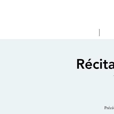
Les Concertantes
Pro
Récit
Précé