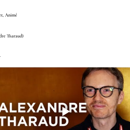
t, Animé  
dre Tharaud)  
r