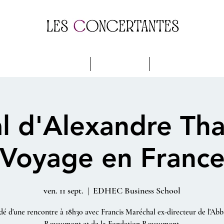
gramme & Billetterie
Soutenir
Nos Parrains
al d'Alexandre Tha
Voyage en Franc
ven. 11 sept.
  |  
EDHEC Business School
dé d'une rencontre à 18h30 avec Francis Maréchal ex-directeur de l'Abb
Royaumont et de la Fondation Royaumont.