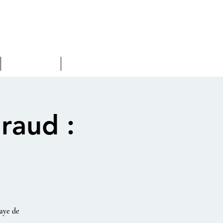
L'Équipe
Archives
raud :
e
aye de