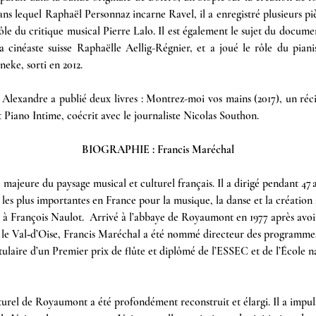
ns lequel Raphaël Personnaz incarne Ravel, il a enregistré plusieurs p
 rôle du critique musical Pierre Lalo. Il est également le sujet du docum
 cinéaste suisse Raphaëlle Aellig-Régnier, et a joué le rôle du piani
ke, sorti en 2012.
 Alexandre a publié deux livres : Montrez-moi vos mains (2017), un récit
t Piano Intime, coécrit avec le journaliste Nicolas Southon.
BIOGRAPHIE : Francis Maréchal
 majeure du paysage musical et culturel français. Il a dirigé pendant 4
es les plus importantes en France pour la musique, la danse et la création 
5 à François Naulot.  Arrivé à l’abbaye de Royaumont en 1977 après avo
 le Val‑d’Oise, Francis Maréchal a été nommé directeur des programmes 
titulaire d’un Premier prix de flûte et diplômé de l’ESSEC et de l’École 