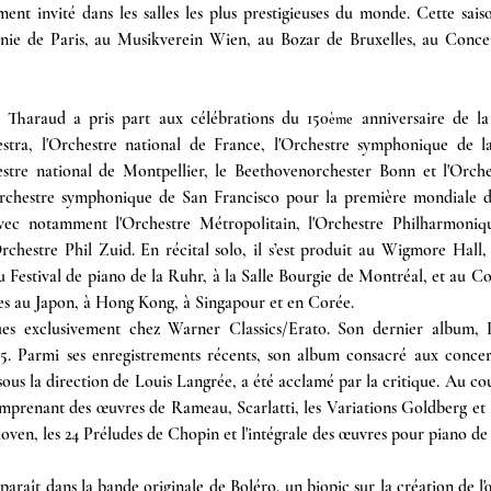
ment invité dans les salles les plus prestigieuses du monde. Cette sai
ie de Paris, au Musikverein Wien, au Bozar de Bruxelles, au Concer
e Tharaud a pris part aux célébrations du 150
 anniversaire de la
ème
ra, l'Orchestre national de France, l'Orchestre symphonique de la r
stre national de Montpellier, le Beethovenorchester Bonn et l'Orchest
'Orchestre symphonique de San Francisco pour la première mondiale 
vec notamment l'Orchestre Métropolitain, l'Orchestre Philharmoniqu
chestre Phil Zuid. En récital solo, il s’est produit au Wigmore Hall, 
u Festival de piano de la Ruhr, à la Salle Bourgie de Montréal, et au C
es au Japon, à Hong Kong, à Singapour et en Corée.
ues exclusivement chez Warner Classics/Erato. Son dernier album, 
025. Parmi ses enregistrements récents, son album consacré aux concer
ous la direction de Louis Langrée, a été acclamé par la critique. Au cours
omprenant des œuvres de Rameau, Scarlatti, les Variations Goldberg et l
hoven, les 24 Préludes de Chopin et l'intégrale des œuvres pour piano de
araît dans la bande originale de Boléro, un biopic sur la création de 