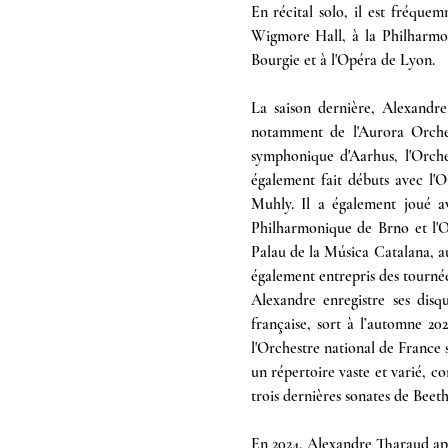
En récital solo, il est fréquem
Wigmore Hall, à la Philharmon
Bourgie et à l'Opéra de Lyon.
La saison dernière, Alexandr
notamment de l'Aurora Orchest
symphonique d'Aarhus, l'Orche
également fait débuts avec l
Muhly. Il a également joué a
Philharmonique de Brno et l'Or
Palau de la Música Catalana, a
également entrepris des tourné
Alexandre enregistre ses disq
française, sort à l’automne 2
l'Orchestre national de France s
un répertoire vaste et varié, c
trois dernières sonates de Beet
En 2024, Alexandre Tharaud app