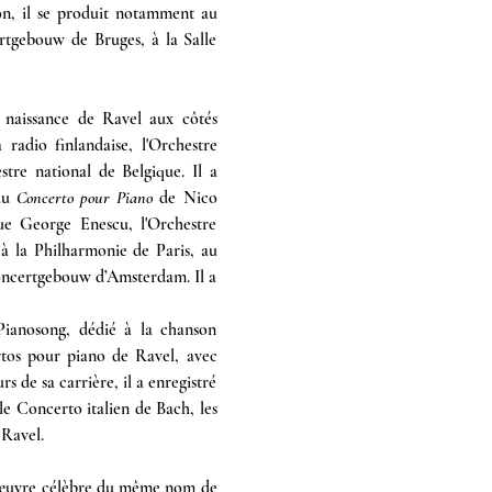
son, il se produit notamment au 
tgebouw de Bruges, à la Salle 
 naissance de Ravel aux côtés 
adio finlandaise, l'Orchestre 
re national de Belgique. Il a 
du 
Concerto pour Piano
 de Nico 
e George Enescu, l'Orchestre 
à la Philharmonie de Paris, au 
oncertgebouw d’Amsterdam. Il a 
Pianosong, dédié à la chanson 
tos pour piano de Ravel, avec 
 de sa carrière, il a enregistré 
e Concerto italien de Bach, les 
 Ravel.
l'œuvre célèbre du même nom de 