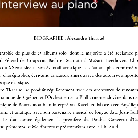
BIOGRAPHIE : Alexandre Tharaud
raphie de plus de 25 albums solo, dont la majorité a été acclamée par 
ud s’étend de Couperin, Bach et Scarlatti à Mozart, Beethoven, Cho
 du XXème siècle. Son éventail artistique est d’autant plus confirmé à 
 chorégraphes, écrivains, cinéastes, ainsi qu'avec des auteurs-composite
ique classique.
dre Tharaud  se produit régulièrement avec des orchestres de renommée
honique de Québec et l’Orchestre de la Philharmonie slovène dans des 
nique de Bournemouth en interprétant Ravel, collabore avec Angélique
ne et asiatique avec son partenaire musical de longue date Jean-Guihe
n. Le duo donne également la première du Double Concerto d'Osca
 printemps, suivie d'autres représentations avec le PhilZuid.