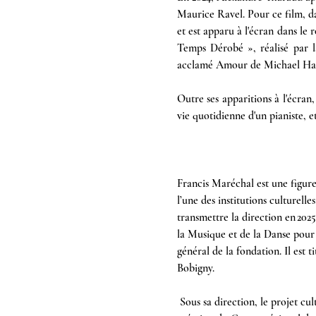
Maurice Ravel. Pour ce film, da
et est apparu à l'écran dans le
Temps Dérobé », réalisé par la
acclamé Amour de Michael Hane
Outre ses apparitions à l'écran,
vie quotidienne d'un pianiste, e
Francis Maréchal est une figure
l’une des institutions culturell
transmettre la direction en 202
la Musique et de la Danse pour
général de la fondation. Il est 
Bobigny. 
 Sous sa direction, le projet culturel de Royaumont a été profondément reconstruit et élargi. Il a impulsé dès la fin des années 1970 la 